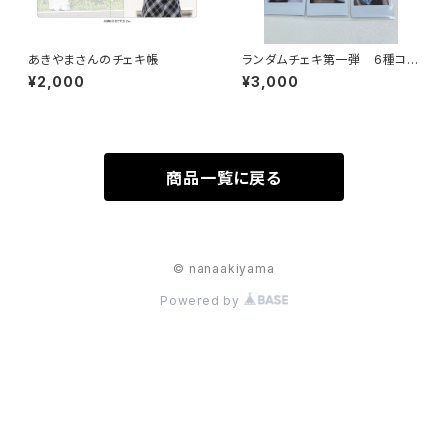
あきやまさんのチェキ帳
ランダムチェキ第一弾 6種コン
プセット
¥2,000
¥3,000
商品一覧に戻る
© nanaakiyama
Powered by