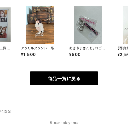
三弾6
アクリルスタンド 私服
あきやまさんち。ロゴキ
【写真集
バージョン
ーホルダー
pe
¥1,500
¥800
¥2,5
商品一覧に戻る
づく表記
© nanaakiyama