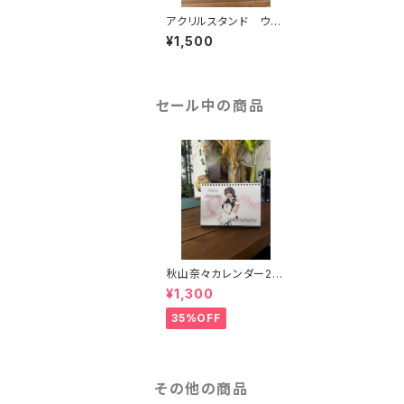
アクリルスタンド ウサ
ギさん
¥1,500
セール中の商品
秋山奈々カレンダー20
26
¥1,300
35%OFF
その他の商品