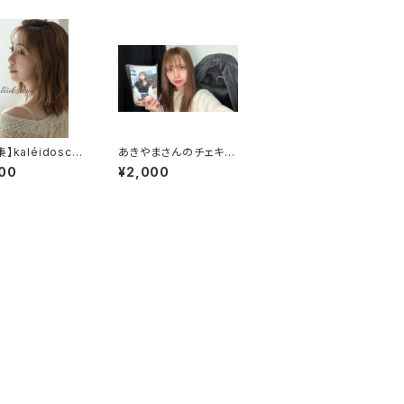
】kaléidosco
あきやまさんのチェキ帳
2
00
¥2,000