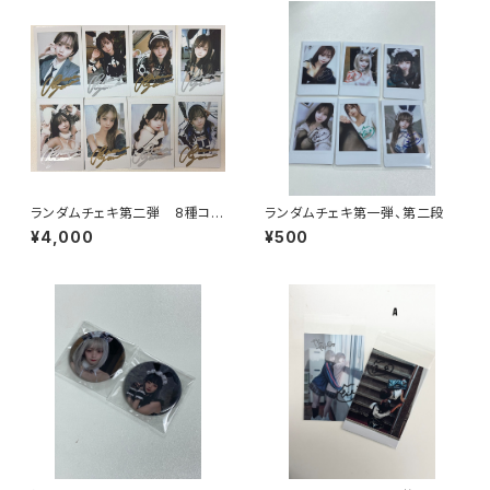
ランダムチェキ第二弾 8種コン
ランダムチェキ第一弾、第二段
プセット
¥4,000
¥500