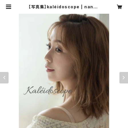
【写真集】kaléidoscope | nanaa
kiyama