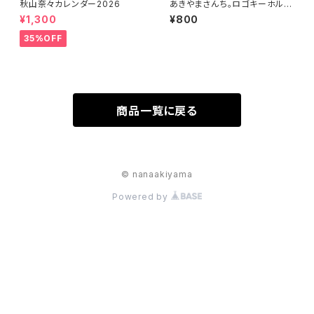
秋山奈々カレンダー2026
あきやまさんち。ロゴキーホルダ
ー
¥1,300
¥800
35%OFF
商品一覧に戻る
© nanaakiyama
Powered by