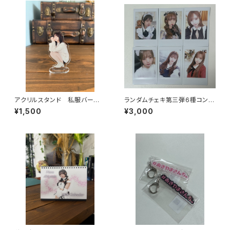
アクリルスタンド 私服バージョ
ランダムチェキ第三弾6種コンプ
ン
セット
¥1,500
¥3,000