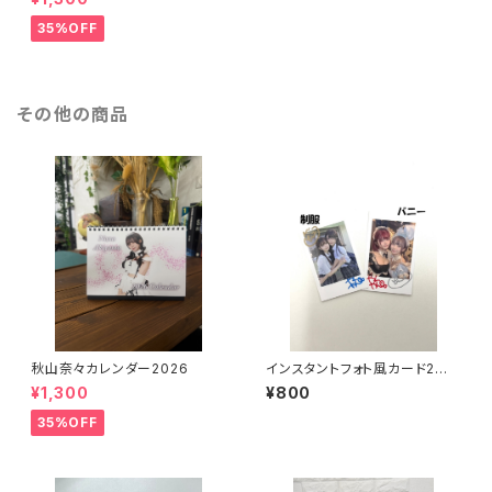
35%OFF
その他の商品
秋山奈々カレンダー2026
インスタントフォト風カード2個
セット
¥1,300
¥800
35%OFF