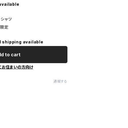
available
Tシャツ
量限定
l shipping available
d to cart
にお住まいの方向け
通報する