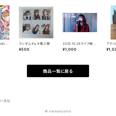
léid
ランダムチェキ第三弾
2025.10.26ライブ映像
アクリ
「Cafe de NANA」
ギさん
¥500
¥1,000
¥1,5
商品一覧に戻る
づく表記
© nanaakiyama