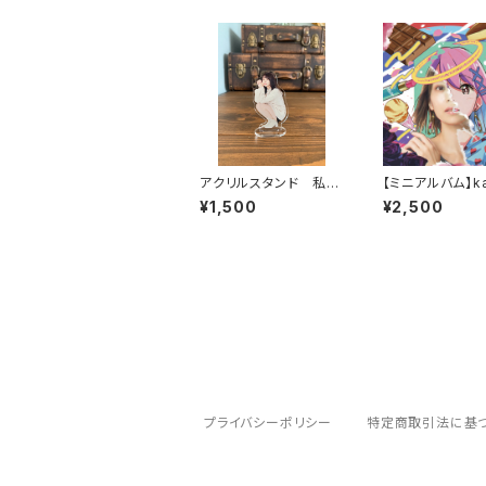
アクリルスタンド 私服
【ミニアルバム】ka
バージョン
oscope
¥1,500
¥2,500
プライバシーポリシー
特定商取引法に基