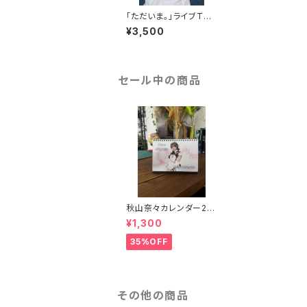
「ただいま。」ライブTシ
ャツ
¥3,500
セール中の商品
秋山奈々カレンダー20
26
¥1,300
35%OFF
その他の商品